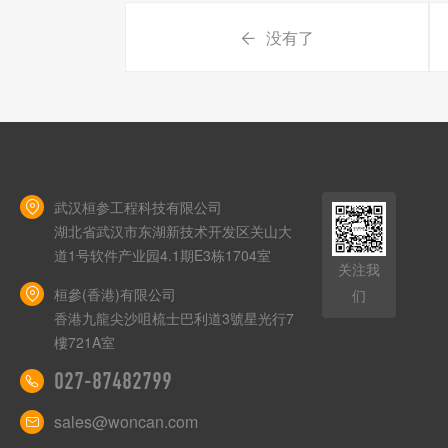
没有了
武汉桓参工程科技有限公司
湖北省武汉市东湖新技术开发区关山大
道1号软件产业园4.1期E3栋1704室
关注我
桓參(香港)有限公司
们
香港九龍尖沙咀梳士巴利道3號星光行7
樓721A室
027-87482799
sales@woncan.com