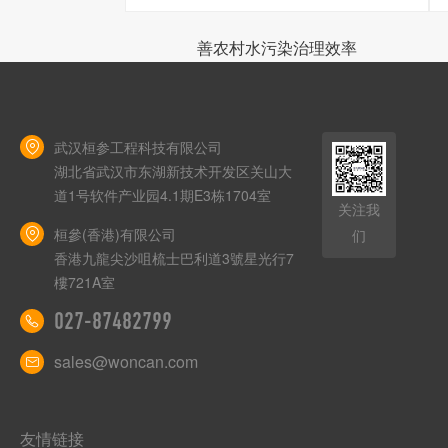
善农村水污染治理效率
武汉桓参工程科技有限公司
湖北省武汉市东湖新技术开发区关山大
道1号软件产业园4.1期E3栋1704室
关注我
桓參(香港)有限公司
们
香港九龍尖沙咀梳士巴利道3號星光行7
樓721A室
027-87482799
sales@woncan.com
友情链接