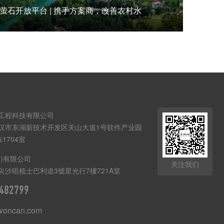
萤石开放平台 | 携手方案商，改善农村水
工程科技有限公司
汉市东湖新技术开发区关山大道1号软件产业园
栋1704室
港)有限公司
关注我们
尖沙咀梳士巴利道3號星光行7樓721A室
482799
woncan.com