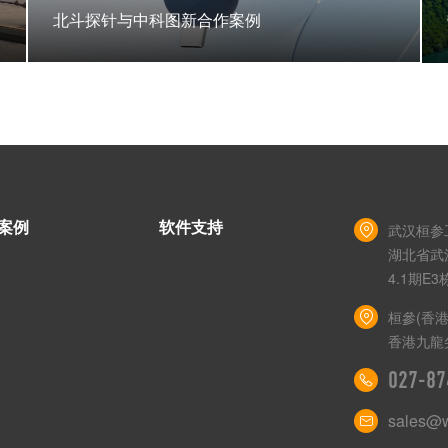
北斗探针与中科图新合作案例
案例
软件支持
武汉桓参
湖北省武
4.1期E3
桓參(香
香港九龍
027-87
sales@