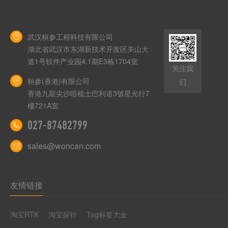
武汉桓参工程科技有限公司
湖北省武汉市东湖新技术开发区关山大
道1号软件产业园4.1期E3栋1704室
关注我
桓參(香港)有限公司
们
香港九龍尖沙咀梳士巴利道3號星光行7
樓721A室
027-87482799
sales@woncan.com
友情链接
淘宝RTK
淘宝探针
Tag标签大全